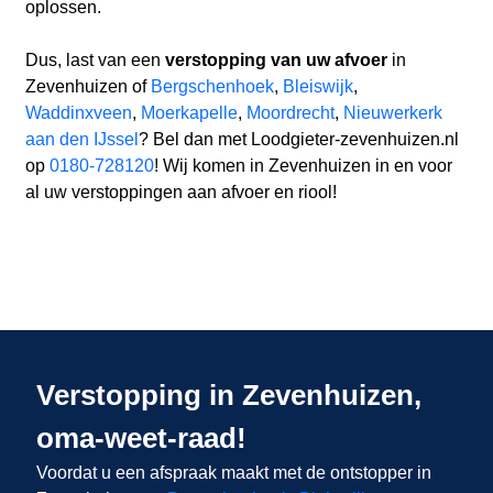
oplossen.
Dus, last van een
verstopping van uw afvoer
in
Zevenhuizen of
Bergschenhoek
,
Bleiswijk
,
Waddinxveen
,
Moerkapelle
,
Moordrecht
,
Nieuwerkerk
aan den IJssel
? Bel dan met Loodgieter-zevenhuizen.nl
op
0180-728120
! Wij komen in Zevenhuizen in en voor
al uw verstoppingen aan afvoer en riool!
Verstopping in Zevenhuizen,
oma-weet-raad!
Voordat u een afspraak maakt met de ontstopper in