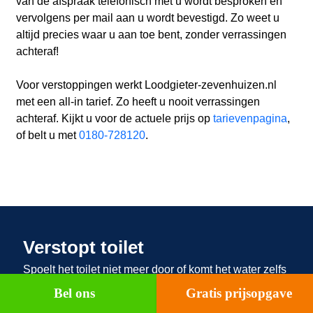
van de afspraak telefonisch met u wordt besproken en
vervolgens per mail aan u wordt bevestigd. Zo weet u
altijd precies waar u aan toe bent, zonder verrassingen
achteraf!
Voor verstoppingen werkt Loodgieter-zevenhuizen.nl
met een all-in tarief. Zo heeft u nooit verrassingen
achteraf. Kijkt u voor de actuele prijs op
tarievenpagina
,
of belt u met
0180-728120
.
Verstopt toilet
Spoelt het toilet niet meer door of komt het water zelfs
omhoog? Loodgieter-zevenhuizen.nl
is u graag van
Bel ons
Gratis prijsopgave
dienst om deze verstopping zo spoedig mogelijk te